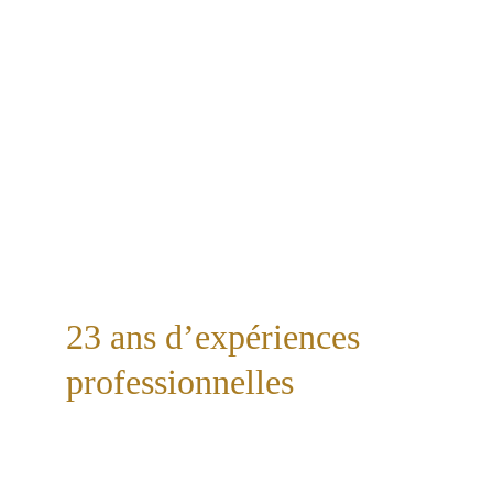
Travailler seule ou en équipe
et prendre des initiatives,
M’adapter en toutes circonstances
et me remettre en question,
Prendre du recul sur les situations
et gérer le stress qui en découle.
23 ans d’expériences 
professionnelles
Chargée de Marketing et Évènementiel
pendant 5 ans