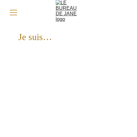
Je suis…
Marseillaise d’origine bretonne,
Organisée, autonome,
dynamique,
fiable et réactive,
dotée d’empathie,
souriante et parfois drôle,
J’aime lire, voyager, randonner,
recevoir (et être reçue), cuisiner,
écouter de la (bonne) musique.